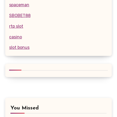
spaceman
SBOBET88
rtp slot
casino
slot bonus
You Missed