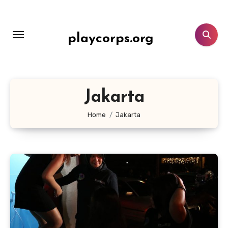
Lewati
ke
konten
playcorps.org
Jakarta
Home
Jakarta