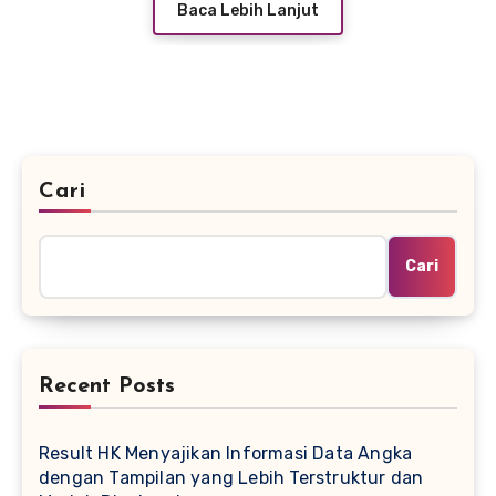
Baca Lebih Lanjut
Cari
Cari
Recent Posts
Result HK Menyajikan Informasi Data Angka
dengan Tampilan yang Lebih Terstruktur dan