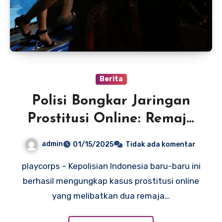
Berita
Polisi Bongkar Jaringan
Prostitusi Online: Remaja
Miskin Dibayar Rp3,5 Juta
admin
01/15/2025
Tidak ada komentar
untuk Layani 70 Laki-laki
playcorps – Kepolisian Indonesia baru-baru ini
berhasil mengungkap kasus prostitusi online
yang melibatkan dua remaja…