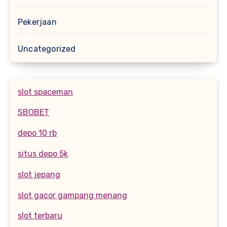
Pekerjaan
Uncategorized
slot spaceman
SBOBET
depo 10 rb
situs depo 5k
slot jepang
slot gacor gampang menang
slot terbaru