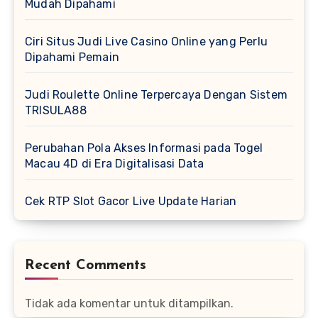
Mudah Dipahami
Ciri Situs Judi Live Casino Online yang Perlu
Dipahami Pemain
Judi Roulette Online Terpercaya Dengan Sistem
TRISULA88
Perubahan Pola Akses Informasi pada Togel
Macau 4D di Era Digitalisasi Data
Cek RTP Slot Gacor Live Update Harian
Recent Comments
Tidak ada komentar untuk ditampilkan.