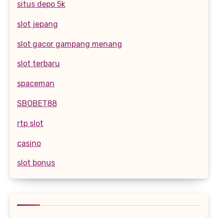
situs depo 5k
slot jepang
slot gacor gampang menang
slot terbaru
spaceman
SBOBET88
rtp slot
casino
slot bonus