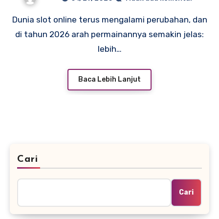
Dunia slot online terus mengalami perubahan, dan
di tahun 2026 arah permainannya semakin jelas:
lebih…
Baca Lebih Lanjut
Cari
Cari