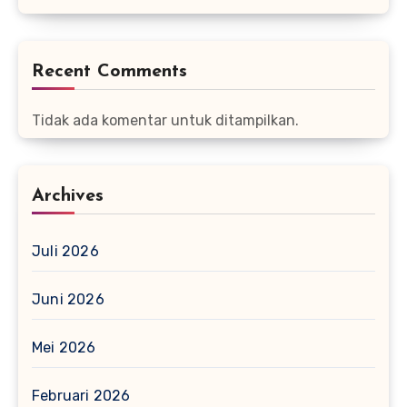
Recent Comments
Tidak ada komentar untuk ditampilkan.
Archives
Juli 2026
Juni 2026
Mei 2026
Februari 2026