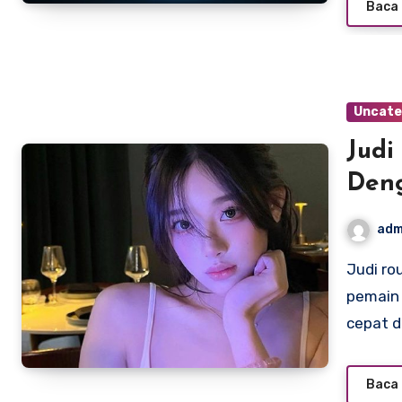
Baca 
Uncate
Judi
Den
adm
Judi roulette online terus menarik perhatian banyak
pemain
cepat d
Baca 