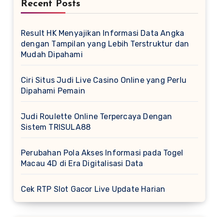
Recent Posts
Result HK Menyajikan Informasi Data Angka
dengan Tampilan yang Lebih Terstruktur dan
Mudah Dipahami
Ciri Situs Judi Live Casino Online yang Perlu
Dipahami Pemain
Judi Roulette Online Terpercaya Dengan
Sistem TRISULA88
Perubahan Pola Akses Informasi pada Togel
Macau 4D di Era Digitalisasi Data
Cek RTP Slot Gacor Live Update Harian