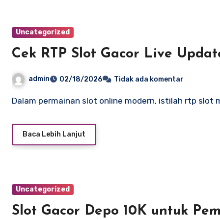
Uncategorized
Cek RTP Slot Gacor Live Updat
admin
02/18/2026
Tidak ada komentar
Dalam permainan slot online modern, istilah rtp slo
Baca Lebih Lanjut
Uncategorized
Slot Gacor Depo 10K untuk Pem