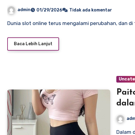
admin
01/29/2026
Tidak ada komentar
Dunia slot online terus mengalami perubahan, dan d
Baca Lebih Lanjut
Uncate
Pait
dala
Berl
adm
Dalam dunia paito hk pools warna analisis angka,