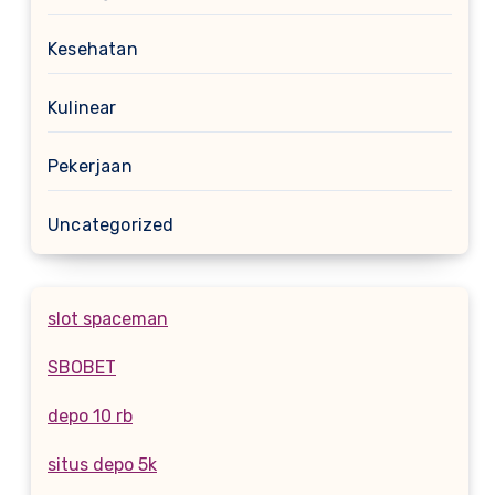
Kesehatan
Kulinear
Pekerjaan
Uncategorized
slot spaceman
SBOBET
depo 10 rb
situs depo 5k