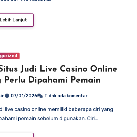
Lebih Lanjut
gorized
 Situs Judi Live Casino Online
 Perlu Dipahami Pemain
in
07/01/2026
Tidak ada komentar
ipahami pemain sebelum digunakan. Ciri…