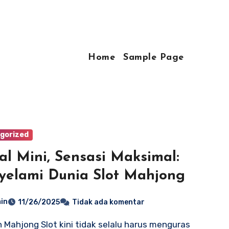
Home
Sample Page
gorized
l Mini, Sensasi Maksimal:
elami Dunia Slot Mahjong
in
11/26/2025
Tidak ada komentar