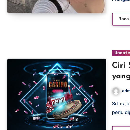
Baca 
Uncate
Ciri
yang
adm
Situs judi live casino online memiliki beberapa ciri yang
perlu d