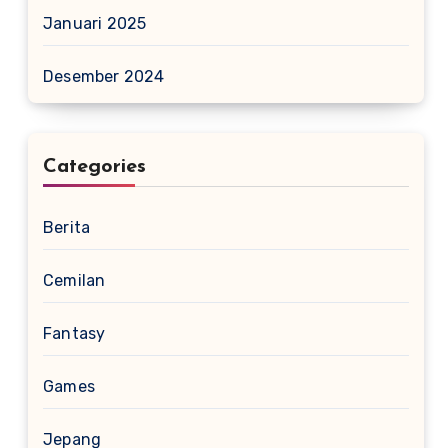
Januari 2025
Desember 2024
Categories
Berita
Cemilan
Fantasy
Games
Jepang