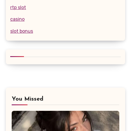
rtp slot
casino
slot bonus
You Missed