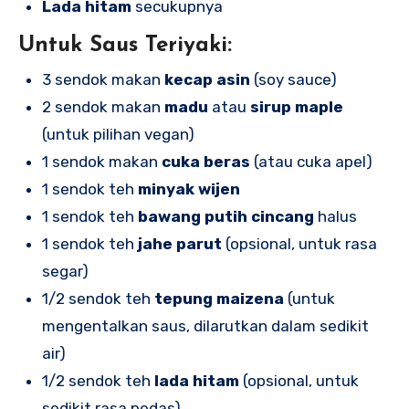
Lada hitam
secukupnya
Untuk Saus Teriyaki:
3 sendok makan
kecap asin
(soy sauce)
2 sendok makan
madu
atau
sirup maple
(untuk pilihan vegan)
1 sendok makan
cuka beras
(atau cuka apel)
1 sendok teh
minyak wijen
1 sendok teh
bawang putih cincang
halus
1 sendok teh
jahe parut
(opsional, untuk rasa
segar)
1/2 sendok teh
tepung maizena
(untuk
mengentalkan saus, dilarutkan dalam sedikit
air)
1/2 sendok teh
lada hitam
(opsional, untuk
sedikit rasa pedas)