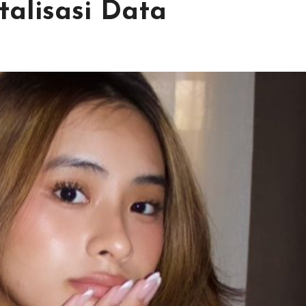
talisasi Data