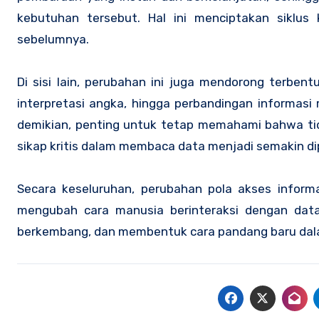
kebutuhan tersebut. Hal ini menciptakan siklus
sebelumnya.
Di sisi lain, perubahan ini juga mendorong terbent
interpretasi angka, hingga perbandingan informasi m
demikian, penting untuk tetap memahami bahwa tid
sikap kritis dalam membaca data menjadi semakin di
Secara keseluruhan, perubahan pola akses informa
mengubah cara manusia berinteraksi dengan data. 
berkembang, dan membentuk cara pandang baru dal