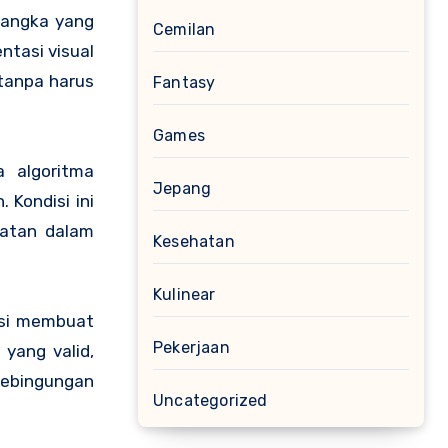
a angka yang
Cemilan
ntasi visual
tanpa harus
Fantasy
Games
a algoritma
Jepang
 Kondisi ini
batan dalam
Kesehatan
Kulinear
asi membuat
Pekerjaan
yang valid,
 kebingungan
Uncategorized