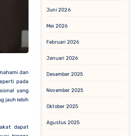
Juni 2026
Mei 2026
Februari 2026
Januari 2026
emahami dan
Desember 2025
eperti pada
sional yang
November 2025
g jauh lebih
Oktober 2025
Agustus 2025
rakat dapat