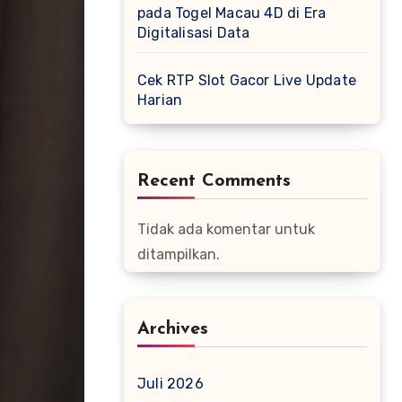
pada Togel Macau 4D di Era
Digitalisasi Data
Cek RTP Slot Gacor Live Update
Harian
Recent Comments
Tidak ada komentar untuk
ditampilkan.
Archives
Juli 2026