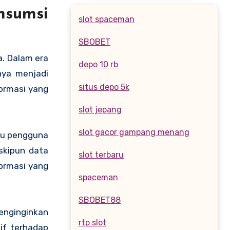
nsumsi
slot spaceman
SBOBET
. Dalam era
depo 10 rb
anya menjadi
situs depo 5k
formasi yang
slot jepang
slot gacor gampang menang
aku pengguna
skipun data
slot terbaru
formasi yang
spaceman
SBOBET88
enginginkan
rtp slot
if terhadap