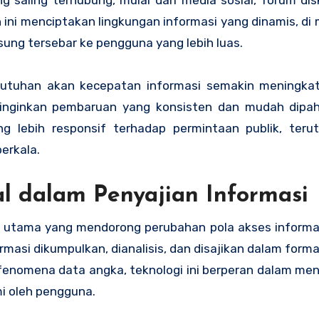
g saling terhubung, mulai dari media sosial, forum dis
 ini menciptakan lingkungan informasi yang dinamis, di
sung tersebar ke pengguna yang lebih luas.
utuhan akan kecepatan informasi semakin meningka
nginginkan pembaruan yang konsisten dan mudah dipaha
g lebih responsif terhadap permintaan publik, ter
erkala.
al dalam Penyajian Informasi
r utama yang mendorong perubahan pola akses informas
si dikumpulkan, dianalisis, dan disajikan dalam forma
 fenomena data angka, teknologi ini berperan dalam me
i oleh pengguna.