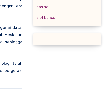
 dengan era
casino
slot bonus
ngenai data,
al. Meskipun
a, sehingga
ologi telah
s bergerak,