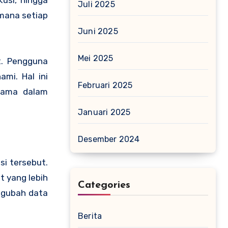
kusi, hingga
Juli 2025
 mana setiap
Juni 2025
Mei 2025
t. Pengguna
mi. Hal ini
Februari 2025
utama dalam
Januari 2025
Desember 2024
i tersebut.
t yang lebih
Categories
ngubah data
Berita